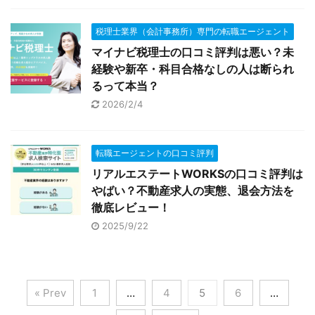
税理士業界（会計事務所）専門の転職エージェント
マイナビ税理士の口コミ評判は悪い？未
経験や新卒・科目合格なしの人は断られ
るって本当？
2026/2/4
転職エージェントの口コミ評判
リアルエステートWORKSの口コミ評判は
やばい？不動産求人の実態、退会方法を
徹底レビュー！
2025/9/22
« Prev
1
…
4
5
6
…