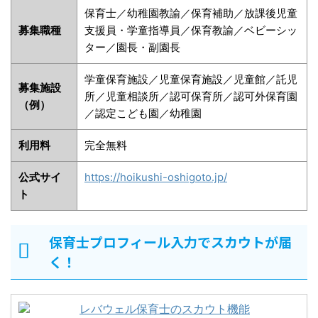
保育士／幼稚園教諭／保育補助／放課後児童
募集職種
支援員・学童指導員／保育教諭／ベビーシッ
ター／園長・副園長
学童保育施設／児童保育施設／児童館／託児
募集施設
所／児童相談所／認可保育所／認可外保育園
（例）
／認定こども園／幼稚園
利用料
完全無料
公式サイ
https://hoikushi-oshigoto.jp/
ト
保育士プロフィール入力でスカウトが届
く！