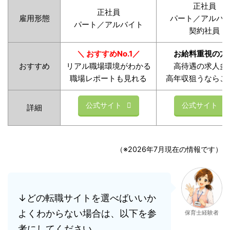
正社員
正社員
雇用形態
パート／アルバ
パート／アルバイト
契約社員
＼ おすすめNo.1／
お給料重視の方
おすすめ
リアル職場環境がわかる
高待遇の求人多
職場レポートも見れる
高年収狙うならこ
公式サイト
公式サイト
詳細
（※2026年7月現在の情報です）
↓どの転職サイトを選べばいいか
よくわからない場合は、以下を参
保育士経験者
考にしてください。