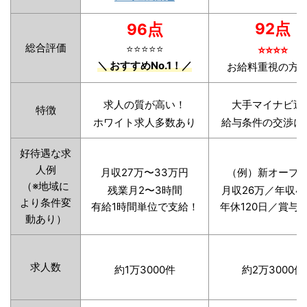
92点
96点
総合評価
⭐️⭐️⭐️⭐️⭐️
⭐️⭐️⭐️⭐️
＼ おすすめNo.1！／
お給料重視の方
求人の質が高い！
大手マイナビ運
特徴
ホワイト求人多数あり
給与条件の交渉に
好待遇な求
人例
月収27万〜33万円
（例）新オープ
（※地域に
残業月2〜3時間
月収26万／年収4
より条件変
有給1時間単位で支給！
年休120日／賞与
動あり）
求人数
約1万3000件
約2万3000件